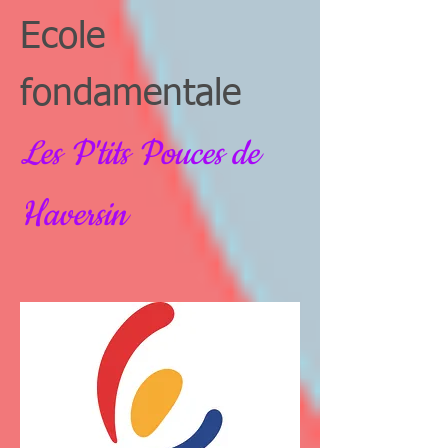
Ecole
fondamentale
Les P'tits Pouces de
Haversin