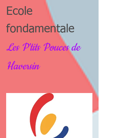
Ecole
fondamentale
Les P'tits Pouces de
Haversin