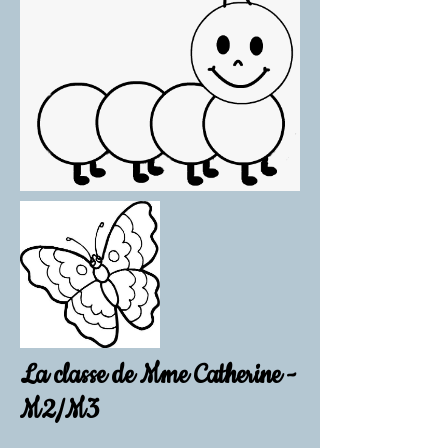
La classe de Mme Catherine -
M2/M3